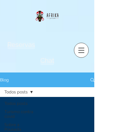
Reservas
Chat
Blog
Todos posts
Todos posts
Turismo contra
covid
Sobre a
Pousada